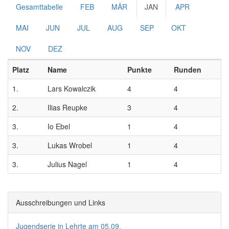
Gesamttabelle
FEB
MÄR
JAN
APR
MAI
JUN
JUL
AUG
SEP
OKT
NOV
DEZ
Platz
Name
Punkte
Runden
1.
Lars Kowalczik
4
4
2.
Ilias Reupke
3
4
3.
Io Ebel
1
4
3.
Lukas Wrobel
1
4
3.
Julius Nagel
1
4
Ausschreibungen und Links
Jugendserie in Lehrte am 05.09.