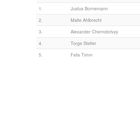
v
1.
Justus Bornemann
2.
Malte Ahlbrecht
3.
Alexander Chernobrivyy
4.
Torge Stelter
5.
Felix Timm