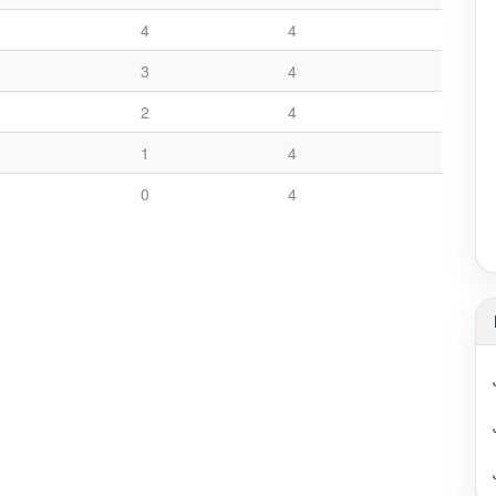
on 1919 e.V.
4
4
3
4
2
4
1
4
0
4