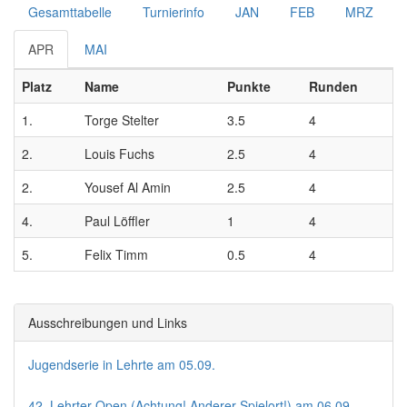
Gesamttabelle
Turnierinfo
JAN
FEB
MRZ
APR
MAI
Platz
Name
Punkte
Runden
1.
Torge Stelter
3.5
4
2.
Louis Fuchs
2.5
4
2.
Yousef Al Amin
2.5
4
4.
Paul Löffler
1
4
5.
Felix Timm
0.5
4
Ausschreibungen und Links
Jugendserie in Lehrte am 05.09.
42. Lehrter Open (Achtung! Anderer Spielort!) am 06.09.