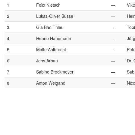
1
Felix Nietsch
—
Vikt
2
Lukas-Oliver Busse
—
Hein
3
Gia Bao Thieu
—
Tob
4
Henno Hanemann
—
Jör
5
Malte Ahlbrecht
—
Pet
6
Jens Arban
—
Dr. 
7
Sabine Brockmeyer
—
Sabi
8
Anton Weigand
—
Nic