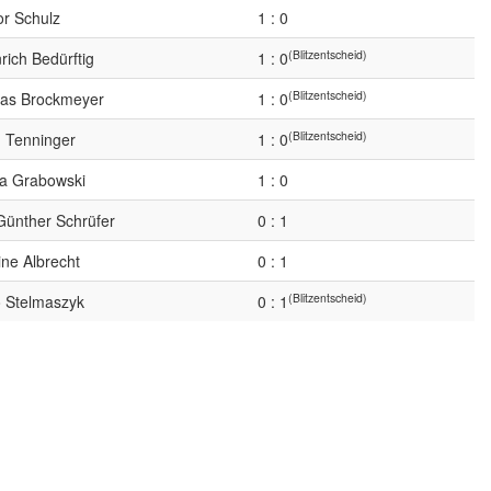
or Schulz
1 : 0
(Blitzentscheid)
rich Bedürftig
1 : 0
(Blitzentscheid)
ias Brockmeyer
1 : 0
(Blitzentscheid)
g Tenninger
1 : 0
ra Grabowski
1 : 0
Günther Schrüfer
0 : 1
ne Albrecht
0 : 1
(Blitzentscheid)
o Stelmaszyk
0 : 1