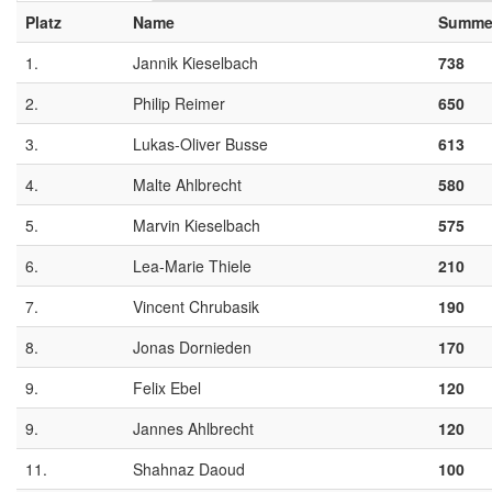
Platz
Name
Summ
1.
Jannik Kieselbach
738
2.
Philip Reimer
650
3.
Lukas-Oliver Busse
613
4.
Malte Ahlbrecht
580
5.
Marvin Kieselbach
575
6.
Lea-Marie Thiele
210
7.
Vincent Chrubasik
190
8.
Jonas Dornieden
170
9.
Felix Ebel
120
9.
Jannes Ahlbrecht
120
11.
Shahnaz Daoud
100