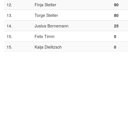
12.
Finja Stelter
90
13.
Torge Stelter
80
14.
Justus Bornemann
25
15.
Felix Timm
0
15.
Kaija Dielitzsch
0