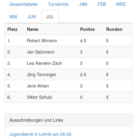
Gesamttabelle
Turnierinfo
JAN
FEB
MRZ
MAI
JUN
JUL
Platz
Name
Punkte
Runden
1.
Robert Altmann
4.5
5
2.
Jan Salzmann
3
5
2.
Lea Kienlein-Zach
3
5
4.
Jörg Tenninger
2.5
5
5.
Jens Arban
2
5
6.
Viktor Schulz
0
5
Ausschreibungen und Links
Jugendserie in Lehrte am 05.09.