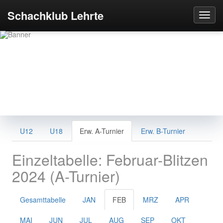
Schachklub Lehrte
Schachklub Lehrte
U12
U18
Erw. A-Turnier
Erw. B-Turnier
von 1919 e.V.
Einzeltabelle: Februar-Blitzen
2024 (A-Turnier)
Gesamttabelle
JAN
FEB
MRZ
APR
MAI
JUN
JUL
AUG
SEP
OKT