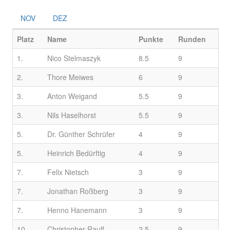
NOV
DEZ
Platz
Name
Punkte
Runden
1.
Nico Stelmaszyk
8.5
9
2.
Thore Meiwes
6
9
3.
Anton Weigand
5.5
9
3.
Nils Haselhorst
5.5
9
5.
Dr. Günther Schrüfer
4
9
5.
Heinrich Bedürftig
4
9
7.
Felix Nietsch
3
9
7.
Jonathan Roßberg
3
9
7.
Henno Hanemann
3
9
10.
Christopher Raulf
2.5
9